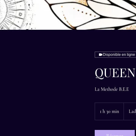
Disponible en ligne
QUEEN B
La Methode B.E.E
1 h 30 min
1
Lad
3
0
m