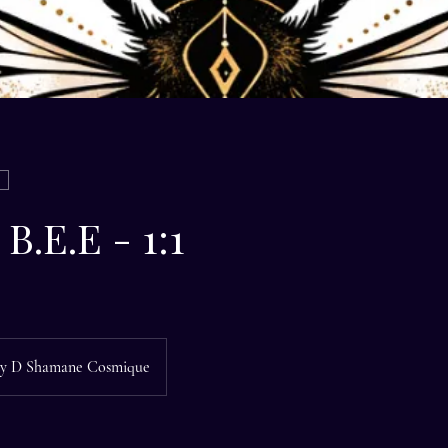
.E.E - 1:1
y D Shamane Cosmique