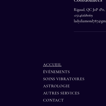
Rigaud, QC J0P 1P0,
+15146168069
ladydiamond787@gma
ACCUEIL
ÉVÉNEMENTS
SOINS VIBRATOIRES
ASTROLOGIE
AUTRES SERVICES
CONTACT